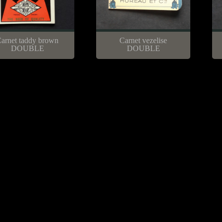
arnet taddy brown
Carnet vezelise
DOUBLE
DOUBLE