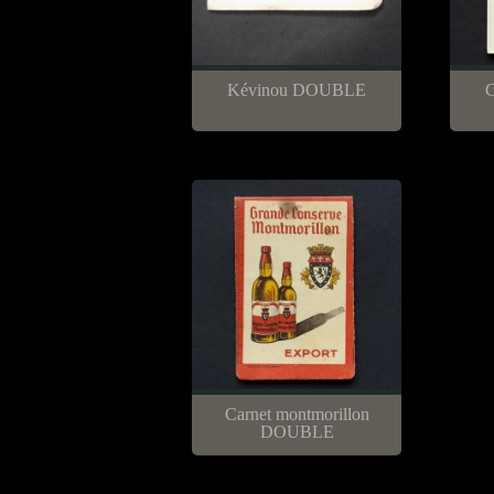
Kévinou DOUBLE
C
Carnet montmorillon
DOUBLE