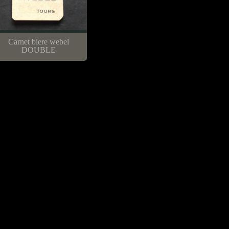
Carnet biere webel
DOUBLE