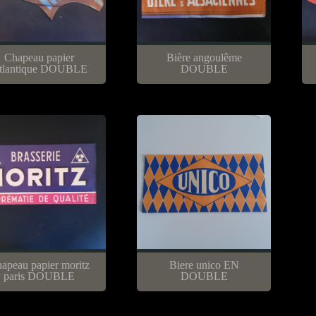
Chapeau papier
Bière angoulême
tlantique DOUBLE
DOUBLE
apeau papier moritz
Biere unico EN
paris DOUBLE
DOUBLE