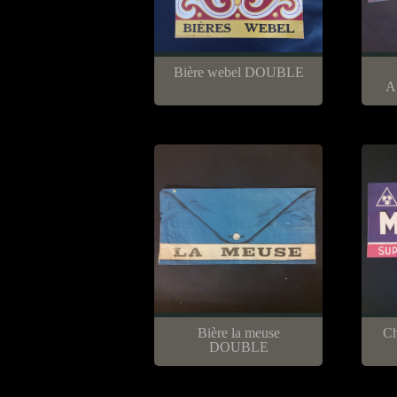
Bière webel DOUBLE
A
Bière la meuse
Ch
DOUBLE