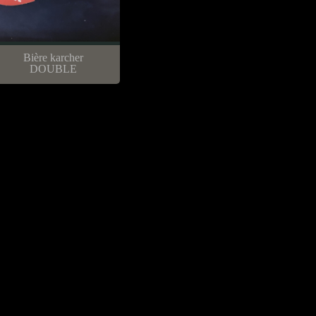
Bière karcher
DOUBLE