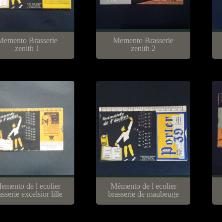
Memento Brasserie
Memento Brasserie
zenith 1
zenith 2
emento de l ecolier
Mémento de l ecolier
asserie excelsior lille
brasserie de maubeuge