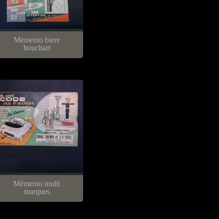
Memento biere
bouchart
Mémento multi
marques