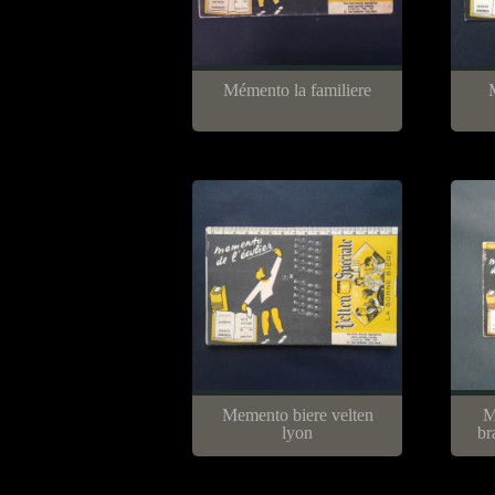
Mémento la familiere
Memento biere velten
M
lyon
br