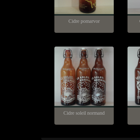
Cidre pomarvor
Cidre soleil normand