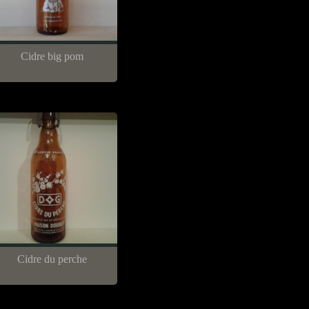
Cidre big pom
Cidre du perche