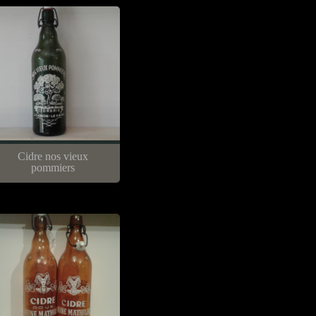
Cidre nos vieux
pommiers