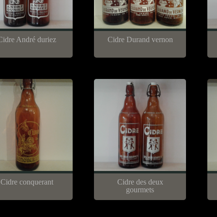
Cidre André duriez
Cidre Durand vernon
Cidre conquerant
Cidre des deux
gourmets