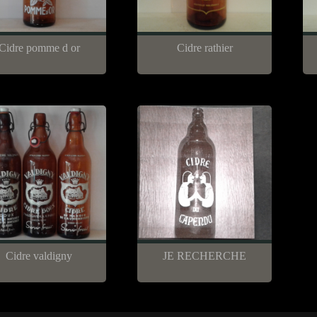
Cidre pomme d or
Cidre rathier
Cidre valdigny
JE RECHERCHE