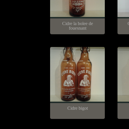
Cidre la bolee de
fouesnant
Cidre bigot