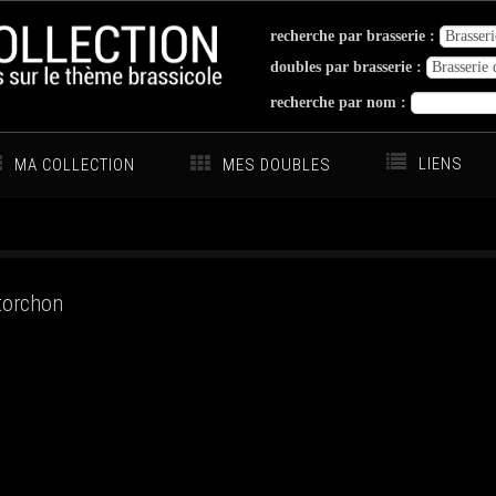
recherche par brasserie :
doubles par brasserie :
recherche par nom :
LIENS
MA COLLECTION
MES DOUBLES
 torchon