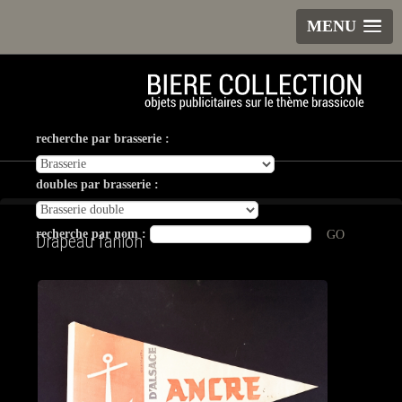
MENU
recherche par brasserie :
doubles par brasserie :
recherche par nom :
GO
Drapeau fanion