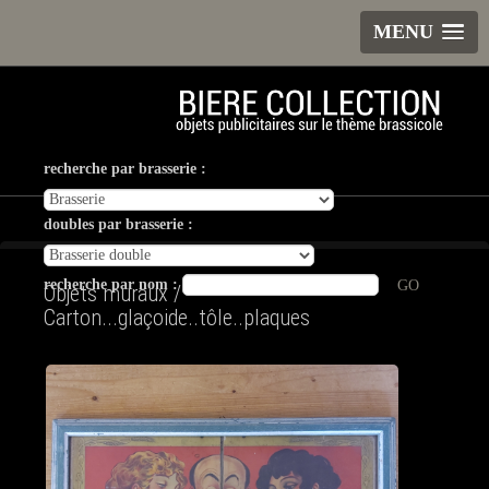
MENU
recherche par brasserie :
doubles par brasserie :
recherche par nom :
GO
Objets muraux /
Carton...glaçoide..tôle..plaques