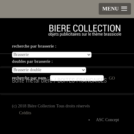
MENU
recherche par brasserie :
doubles par brasserie :
recherche par nom :
GO
Boite métal bière / BOITES FRANCAISES
(c) 2018 Bière Collection Tous droits réservés
Crédits
ASC Concept